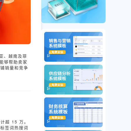
西亚、越南及菲
析能够帮助卖家
店铺销量和竞争
计超 15 万。
、标签词热搜词