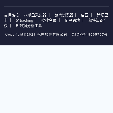
友情链接：
八爪鱼采集器 ｜
紫鸟浏览器｜
店匠 ｜
跨境卫
士 ｜
51tracking ｜
搜搜名录 ｜
佰寻跨境 ｜
积特知识产
权 ｜
BI数据分析工具
Copyright©2021 帆软软件有限公司｜
苏ICP备18065767号