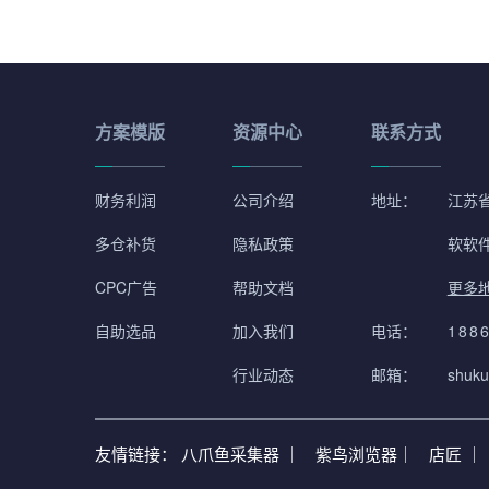
方案模版
资源中心
联系方式
财务利润
公司介绍
地址：
江苏省
多仓补货
隐私政策
软软
CPC广告
帮助文档
更多
自助选品
加入我们
电话：
188
行业动态
邮箱：
shuku
友情链接：
八爪鱼采集器 ｜
紫鸟浏览器｜
店匠 ｜