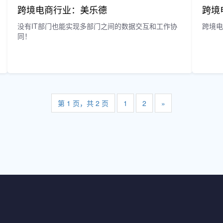
跨境电商行业：美乐德
跨境
没有IT部门也能实现多部门之间的数据交互和工作协
跨境
同！
第 1 页，共 2 页
1
2
»