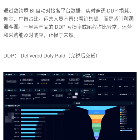
通过数跨境 BI 自动对接各平台数据，实时穿透 DDP 损耗、
佣金、广告占比。运营人员不再只看销售额，而是紧盯
利润
漏斗图
。一旦某产品的 DDP 亏损率或尾程占比异常，运营
和采购能及时响应，止损于未然。
DDP： Delivered Duty Paid（完税后交货）