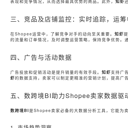
表现和竞争情况，从而选择最具优势的商品。此外，
知虾
三、竞品及店铺监控：实时追踪，运筹
在Shopee运营中，了解竞争对手的动向至关重要。
知虾
的流量和订单情况，及时调整运营策略，保持竞争优势。
四、广告与活动数据
广告投放和促销活动是提升销量的有效手段。
知虾
支持广
虾
的数据支持，卖家可以制定更精准的营销计划，提高广
五、数跨境BI助力Shopee卖家数据驱
数跨境BI
是Shopee卖家必备的大数据分析工具，它能为
1. 市场趋势洞察