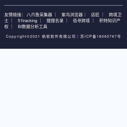
友情链接：
八爪鱼采集器 ｜
紫鸟浏览器｜
店匠 ｜
跨境卫
士 ｜
51tracking ｜
搜搜名录 ｜
佰寻跨境 ｜
积特知识产
权 ｜
BI数据分析工具
Copyright©2021 帆软软件有限公司｜
苏ICP备18065767号