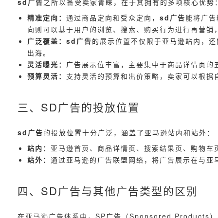
sd广告
之所以备受卖家青睐，在于其拥有的多项核心优势
精准定向：
通过商品定向和受众定向，
sd广告
能将广告
向则可以基于用户的浏览、搜索、购买行为进行再营销
广泛覆盖：
sd广告
的展示位置不仅限于亚马逊站内，还
出海。
灵活曝光：
广告展示位丰富，主要集中于商品详情页的
预算灵活：
支持灵活的预算和出价策略，卖家可以根据
三、SD广告的投放位置
sd广告
的投放位置十分广泛，涵盖了亚马逊站内和站外：
站内：
亚马逊首页、商品详情页、搜索结果页、购物车
站外：
通过亚马逊的广告联盟网络，将广告展示在与亚马逊合
四、SD广告与其他广告类型的区别
在亚马逊广告体系中，SP广告（Sponsored Products）、