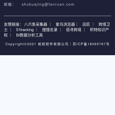
邮箱：
shukuajing@fanruan.com
友情链接：
八爪鱼采集器 ｜
紫鸟浏览器｜
店匠 ｜
跨境卫
士 ｜
51tracking ｜
搜搜名录 ｜
佰寻跨境 ｜
积特知识产
权 ｜
BI数据分析工具
Copyright©2021 帆软软件有限公司｜
苏ICP备18065767号