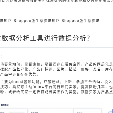
!助力商家准确长线的分析优质数据的热卖轨迹和及时挖掘出潜力
参谋知虾-Shoppee版生意参谋知虾-Shoppee版生意参谋
皮数据分析工具进行数据分析？
量：
市场容量如何，是否饱和，是否还存在溢价空间，产品的同质化
来摆脱产品差异化，产品在标题、图片、描述、价格、类目、库
争产品中是否存在优势。
源主要为boost置顶功能，店铺粉丝，上新，参加平台活动，投
技巧，卖家可主动follow平台同行热门卖家，提高回粉几率，
粉，或者给买家一定折扣或者奖品作为奖励，鼓励买家为产品点赞或