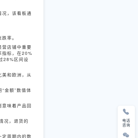
情况，该看板通
涨跌率。
经营店铺中重要
指标，在20%
过28%区间设
北美和欧洲，从
“金额”数值体
则意味着产品回
情况，退货的
电话
咨询
一定周期内的数