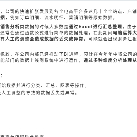
中，公司的快速扩张发展到各个电商平台多达几十个个站点、店
数据，
例如订单明细、流水明细、营销明细等原始数据。
铺销售分析
类数据的时候大多数是
通过Excel进行汇总整理
，由于
，通常会通过函数公式进行简单的数据处理，在此期间
电脑运算
也有
人工的调整会造成数据的丢失或异常
，可能就会出现财务汇
帆软，在公司内部已经推动了BI进程，预计在今年年中将公司
职能部门的数据上线到系统中进行运作，
通过多种维度分析处理
。
点：
原始数据并进行分类、汇总、图表等操作。
免人工调整的导致的数据丢失或异常。
电商平台店铺后台数据