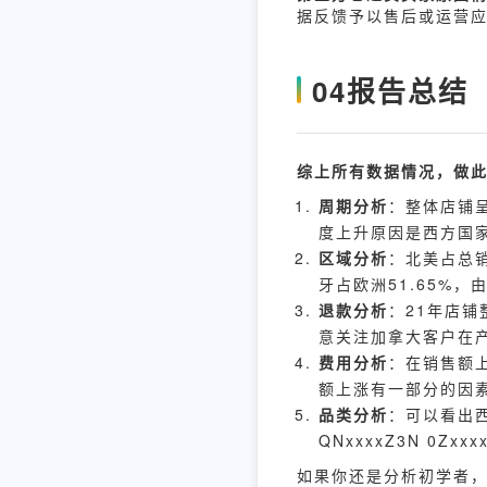
据反馈予以售后或运营
04
报告总结
综上所有数据情况，做
周期分析
：整体店铺
度上升原因是西方国
区域分析
：北美占总销
牙占欧洲51.65%
退款分析
：21年店铺
意关注加拿大客户在
费用分析
：在销售额
额上涨有一部分的因
品类分析
：可以看出西班
QNxxxxZ3N 0
如果你还是分析初学者