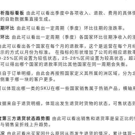
分析指标看板
由此可以看出季度中各项收入、退款、费用的具体
好的自助数据集直接生成。
往期环比
由此可以看出一定周期（季度）环比往期的涨跌率。
期环比
由此可以看出一定周期（季度）各国家环比往期净收入的
由此可以看出各个国家在每个月的退款率，这个是运营在每个月
示的方式以月份为标准。 在指标的形状增加了公司的相应退款率
-25%区间设置为较低状态，25-28%区间设置为较高状态，超
应可以得出哪个国家的退款率同比其他国家在同一周期会失衡。
来自于订单明细，由此会再按照国家定义其所属的洲区域，分为
更侧重于哪一块的客户更多。
以体现出哪一类的SKU在哪一些国家销售属于热销产品，横轴用
数据来自于退货明细，体现出发生退货时货物的状态，可售状态
度第三方退货状态趋势图
由此可以看出销售和退货率是呈正比的
均与销售呈折线上升趋势。
情况
由此可看出买家因什么原因从而发生退货的情况，累计体现