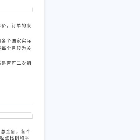
单价，订单的来
内各个国家实际
层每个月较为关
态是否可二次销
汇总金额，各个
销返点比例和平