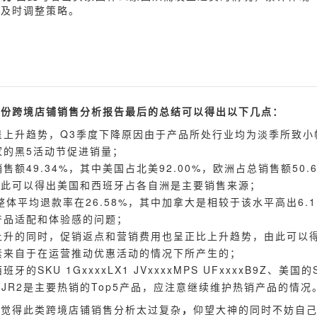
应及时调整策略。
此份跨境店铺销售分析报告最后的总结可以得出以下几点：
呈上升趋势，Q3季度下降原因由于产品所处行业均为淡季所致小
家的黑5活动节促进销量；
售额49.34%，其中美国占北美92.00%，欧洲占总销售额50.
，由此可以得出美国和西班牙占各自洲是主要销售来源；
整体平均退款率在26.58%，其中加拿大是相较于该水平高出6.
产品适配和体验感的问题；
上升的同时，促销返点和营销费用也呈正比上升趋势，由此可以
素来自于在运营推动优惠活动的情况下所产生的；
牙的SKU 1GxxxxLX1 JVxxxxMPS UFxxxxB9Z、美国的
ZxxxxJR2是主要热销的Top5产品，应注意继续维护热销产品的情况
，觉得此类跨境店铺销售分析太过复杂
，
仰望大神的同时不妨自