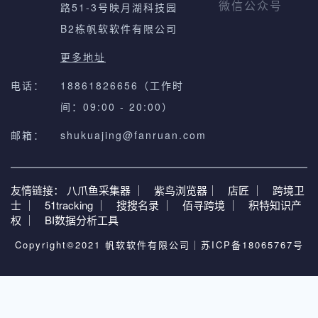
路51-3号映月湖科技园
微信公众号
B2栋帆软软件有限公司
更多地址
电话：
18861826656（工作时
间：09:00 - 20:00）
邮箱：
shukuajing@fanruan.com
友情链接：
八爪鱼采集器 ｜
紫鸟浏览器｜
店匠 ｜
跨境卫
士 ｜
51tracking ｜
搜搜名录 ｜
佰寻跨境 ｜
积特知识产
权 ｜
BI数据分析工具
Copyright©2021 帆软软件有限公司｜
苏ICP备18065767号