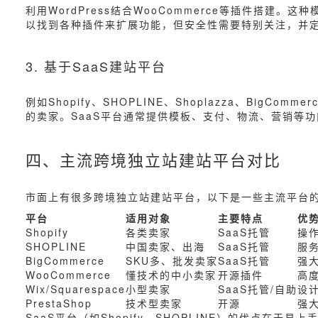
利用WordPress结合WooCommerce等插件搭建
以找到各种插件来扩展功能，但安全性需要特别关注，并
3. 基于SaaS建站平台
例如Shopify、SHOPLINE、Shoplazza、B
的卖家。SaaS平台通常提供模板、支付、物流、营销等
四、主流跨境独立站建站平台对比
市面上有很多跨境独立站建站平台，以下是一些主流平台
平台
适用对象
主要特点
优
Shopify
各类卖家
SaaS托管
操
SHOPLINE
中国卖家、出海
SaaS托管
服
BigCommerce
SKU多、批发卖家
SaaS托管
强
WooCommerce
懂技术的中小卖家
开源插件
高
Wix/Squarespace
小型卖家
SaaS托管/自助
设
PrestaShop
技术型卖家
开源
强
SaaS平台（如Shopify、SHOPLINE）的优点在