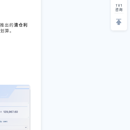
1V1
咨询
I推出的
清仓利
否划算。