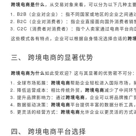
跨境电商是什么
，从交易对象来看，可以分为以下几种主
B2B（企业对企业）：指不同国家或地区的企业之间
B2C（企业对消费者）：指企业直接面向国外消费者销
C2C（消费者对消费者）：指个人卖家通过电商平台向
这些模式各有特点，企业可以根据自身情况选择合适的
跨
三、 跨境电商的显著优势
跨境电商为什么
如此受欢迎？这与其显著的优势密不可分
全球市场拓展：
跨境电商
帮助企业轻松进入国际市场，
降低运营成本：相比传统外贸，
跨境电商
减少了中间环
提升品牌影响力：通过
跨境电商
，企业可以将品牌推广
数据驱动决策：
跨境电商
平台提供丰富的数据分析工具
更灵活的经营方式：
跨境电商
允许企业以更灵活的方式
四、 跨境电商平台选择