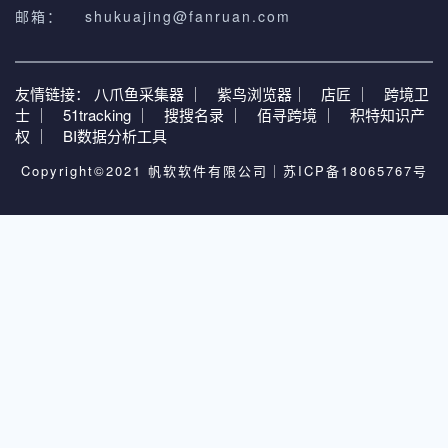
邮箱：
shukuajing@fanruan.com
友情链接：
八爪鱼采集器 ｜
紫鸟浏览器｜
店匠 ｜
跨境卫
士 ｜
51tracking ｜
搜搜名录 ｜
佰寻跨境 ｜
积特知识产
权 ｜
BI数据分析工具
Copyright©2021 帆软软件有限公司｜
苏ICP备18065767号