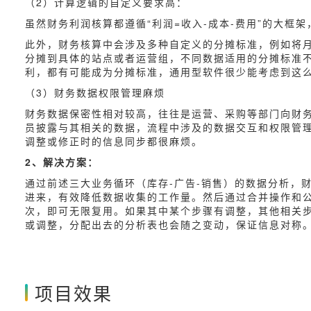
（2）计算逻辑的自定义要求高：
虽然财务利润核算都遵循“利润=收入-成本-费用”的大框
此外，财务核算中会涉及多种自定义的分摊标准，例如将
分摊到具体的站点或者运营组，不同数据适用的分摊标准
利，都有可能成为分摊标准，通用型软件很少能考虑到这么
（3）财务数据权限管理麻烦
财务数据保密性相对较高，往往是运营、采购等部门向财
员披露与其相关的数据，流程中涉及的数据交互和权限管理
调整或修正时的信息同步都很麻烦。
2、解决方案：
通过前述三大业务循环（库存-广告-销售）的数据分析，
进来，有效降低数据收集的工作量。然后通过合并操作和
次，即可无限复用。如果其中某个步骤有调整，其他相关
或调整，分配出去的分析表也会随之变动，保证信息对称
项目效果