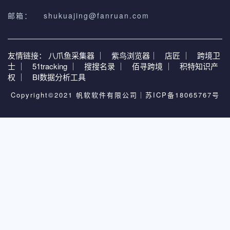
邮箱：
shukuajing@fanruan.com
友情链接：
八爪鱼采集器 ｜
紫鸟浏览器｜
店匠 ｜
跨境卫
士 ｜
51tracking ｜
搜搜名录 ｜
佰寻跨境 ｜
积特知识产
权 ｜
BI数据分析工具
Copyright©2021 帆软软件有限公司｜
苏ICP备18065767号