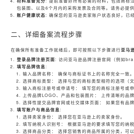
材料准备充分
: 提前准备好所有必需的材料，包括商标
包装图、以及6个月内的采购发票及合同等。请务必提供
账户健康状态
: 确保您的亚马逊卖家账户状态良好，已
二、详细备案流程步骤
在确保所有准备工作就绪后，即可按照以下步骤进行
亚马
登录品牌注册页面
: 访问亚马逊品牌注册官网（例如brand
填写品牌信息
:
输入品牌名称： 确保与商标证书上的名称完全一致
选择商标类型： 选择与您的商标类型相符的选项（
输入商标注册号或申请号： 填写您的商标注册号或
上传品牌LOGO、产品和包装图片： 上传清晰的品牌
选择性提交品牌官网或社交媒体页面： 如果您有品
填写账户与商品信息
:
选择卖家身份： 选择您在亚马逊上的卖家身份。
填写纳税人识别号： 根据亚马逊的要求填写您的纳
选择商品分类： 选择您销售的商品所属的分类，可