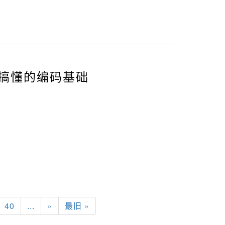
须搞懂的编码基础
40
...
»
最旧 »