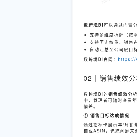
数跨境BI
可以通过内置
支持多维度拆解（按平
支持历史权重、销售
自动汇总至公司层目标
数跨境BI官网：
https:/
02｜销售绩效
数跨境BI的
销售绩效分
中，管理者可随时查看
偏差。
① 销售目标达成情况
通过指标卡展示年/月销
铺或ASIN，追踪问题来