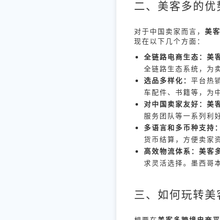
二、美客多的优
对于中国卖家而言，
美
现在以下几个方面：
全链路电商生态：
美
全链路生态系统，为
选品多样化：
平台热
车配件、书籍等，为
对中国卖家友好：
美
服务团队等一系列利
多语言和多币种支持
货币结算，方便卖家
高效物流体系：
美客
求灵活选择。墨西哥
三、如何玩转美
想要在
美客多跨境电商