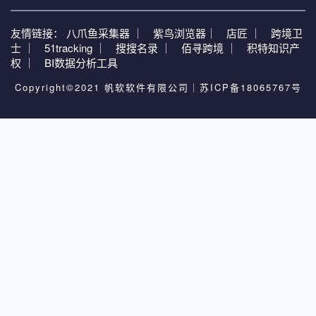
友情链接：
八爪鱼采集器 ｜
紫鸟浏览器｜
店匠 ｜
跨境卫
士 ｜
51tracking ｜
搜搜名录 ｜
佰寻跨境 ｜
积特知识产
权 ｜
BI数据分析工具
Copyright©2021 帆软软件有限公司｜
苏ICP备18065767号