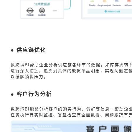
●
供应链优化
数跨境BI帮助企业分析供应链各环节的数据，如库存周转
进行深入挖掘，追溯到具体的缺货单品明细，实现问题定
以缓解销售压力。
●
客户行为分析
数跨境BI能够分析客户的购买行为、偏好等信息，帮助企
任务执行有实时监控、复盘检查有全面数据、问题跟踪有