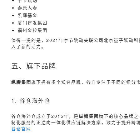
字节跳动
泰康人寿
凯辉基金
厦门建发集团
福州金控集团
值得一提的是，2021年字节跳动关联公司北京量子跃动
入了新的活力。
五、旗下品牌
纵腾集团
旗下拥有多个知名品牌，各自专注于不同的细分
1. 谷仓海外仓
谷仓海外仓成立于2015年，是
纵腾集团
旗下的核心品牌之
制化服务的正逆向一体化供应链解决方案，致力于提升跨
谷仓官网