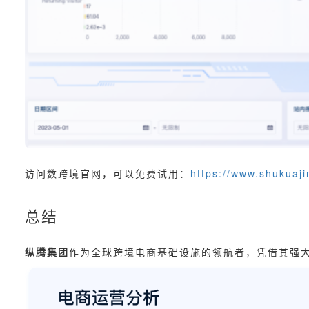
访问数跨境官网，可以免费试用：
https://www.shukuaj
总结
纵腾集团
作为全球跨境电商基础设施的领航者，凭借其强