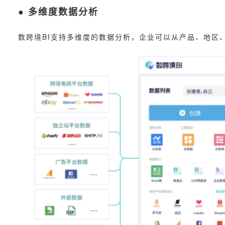
●
多维度数据分析
数跨境BI支持多维度的数据分析，企业可以从产品、地区