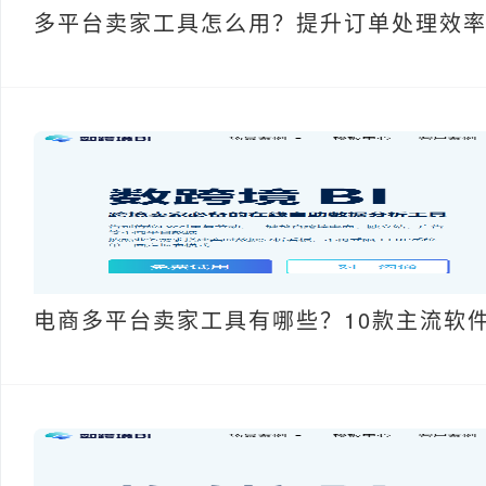
多平台卖家工具怎么用？提升订单处理效
电商多平台卖家工具有哪些？10款主流软