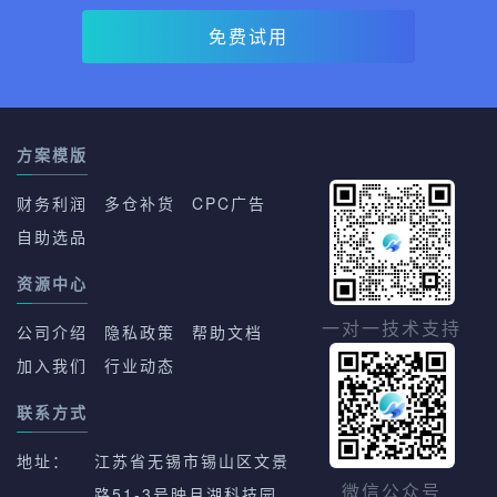
免费试用
方案模版
财务利润
多仓补货
CPC广告
自助选品
资源中心
一对一技术支持
公司介绍
隐私政策
帮助文档
加入我们
行业动态
联系方式
地址：
江苏省无锡市锡山区文景
路51-3号映月湖科技园
微信公众号