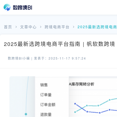
首页
文章中心
跨境电商平台
2025最新选跨境电
2025最新选跨境电商平台指南 | 帆软数跨境
数跨境BI小编 |
发表于：2025-11-17 9:57:24