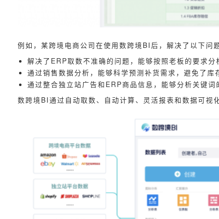
例如，某跨境电商公司在使用数跨境BI后，解决了以下问
解决了ERP取数不准确的问题，能够按照老板的要求分
通过销售数据分析，能够科学预测补货需求，避免了库
通过整合独立站广告和ERP商品信息，能够分析关键词
数跨境BI通过自动取数、自动计算、灵活报表和数据可视