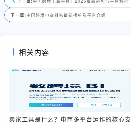
上一篇:
中国跨境电商平台：2025最新趋势与平台解析
下一篇:
中国跨境电商排名最新榜单及平台介绍
相关内容
卖家工具是什么？电商多平台运作的核心