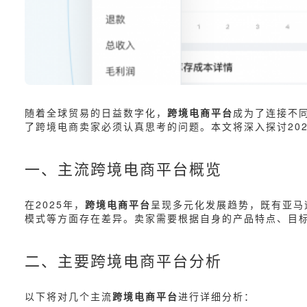
随着全球贸易的日益数字化，
跨境电商平台
成为了连接不
了跨境电商卖家必须认真思考的问题。本文将深入探讨202
一、主流跨境电商平台概览
在2025年，
跨境电商平台
呈现多元化发展趋势，既有亚马逊
模式等方面存在差异。卖家需要根据自身的产品特点、目
二、主要跨境电商平台分析
以下将对几个主流
跨境电商平台
进行详细分析：