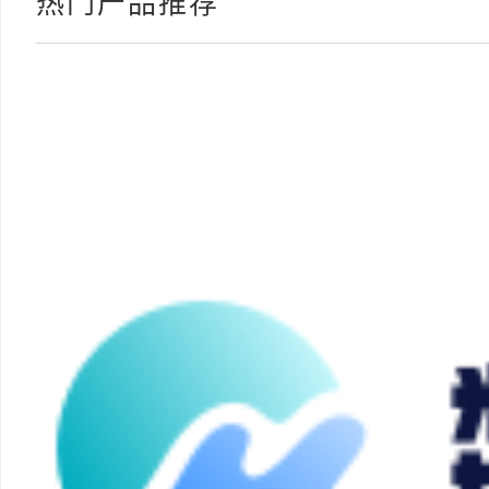
热门产品推荐