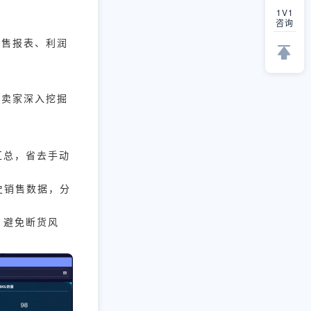
1V1
咨询
销售报表、利润
助卖家深入挖掘
并汇总，省去手动
史销售数据，分
，避免断货风